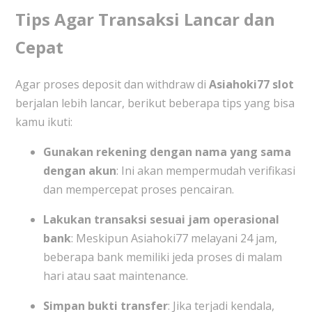
Tips Agar Transaksi Lancar dan
Cepat
Agar proses deposit dan withdraw di
Asiahoki77 slot
berjalan lebih lancar, berikut beberapa tips yang bisa
kamu ikuti:
Gunakan rekening dengan nama yang sama
dengan akun
: Ini akan mempermudah verifikasi
dan mempercepat proses pencairan.
Lakukan transaksi sesuai jam operasional
bank
: Meskipun Asiahoki77 melayani 24 jam,
beberapa bank memiliki jeda proses di malam
hari atau saat maintenance.
Simpan bukti transfer
: Jika terjadi kendala,