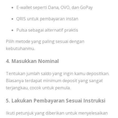
E-wallet seperti Dana, OVO, dan GoPay
QRIS untuk pembayaran instan
Pulsa sebagai alternatif praktis
Pilih metode yang paling sesuai dengan
kebutuhanmu.
4.
Masukkan Nominal
Tentukan jumlah saldo yang ingin kamu depositkan.
Biasanya terdapat minimum deposit yang sangat
terjangkau, cocok untuk pemula.
5.
Lakukan Pembayaran Sesuai Instruksi
Ikuti petunjuk yang diberikan untuk menyelesaikan