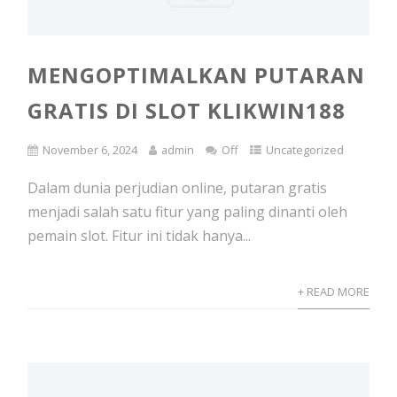
MENGOPTIMALKAN PUTARAN
GRATIS DI SLOT KLIKWIN188
November 6, 2024
admin
Off
Uncategorized
Dalam dunia perjudian online, putaran gratis
menjadi salah satu fitur yang paling dinanti oleh
pemain slot. Fitur ini tidak hanya...
+ READ MORE