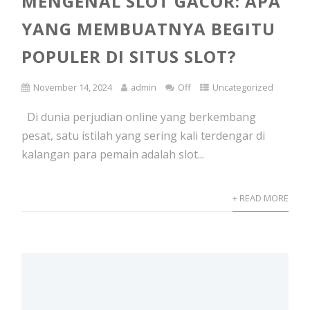
MENGENAL SLOT GACOR: APA
YANG MEMBUATNYA BEGITU
POPULER DI SITUS SLOT?
November 14, 2024
admin
Off
Uncategorized
Di dunia perjudian online yang berkembang
pesat, satu istilah yang sering kali terdengar di
kalangan para pemain adalah slot...
+ READ MORE