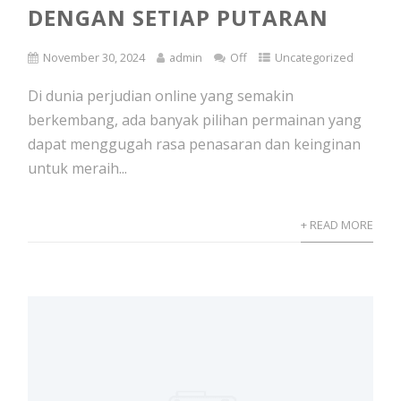
DENGAN SETIAP PUTARAN
November 30, 2024
admin
Off
Uncategorized
Di dunia perjudian online yang semakin
berkembang, ada banyak pilihan permainan yang
dapat menggugah rasa penasaran dan keinginan
untuk meraih...
+ READ MORE