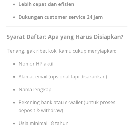
Lebih cepat dan efisien
Dukungan customer service 24 jam
Syarat Daftar: Apa yang Harus Disiapkan?
Tenang, gak ribet kok. Kamu cukup menyiapkan:
Nomor HP aktif
Alamat email (opsional tapi disarankan)
Nama lengkap
Rekening bank atau e-wallet (untuk proses
deposit & withdraw)
Usia minimal 18 tahun