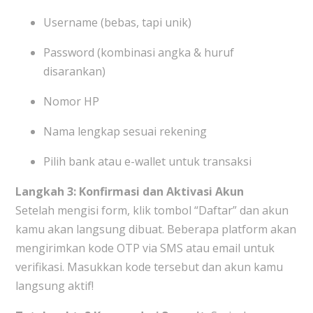
Username (bebas, tapi unik)
Password (kombinasi angka & huruf
disarankan)
Nomor HP
Nama lengkap sesuai rekening
Pilih bank atau e-wallet untuk transaksi
Langkah 3: Konfirmasi dan Aktivasi Akun
Setelah mengisi form, klik tombol “Daftar” dan akun
kamu akan langsung dibuat. Beberapa platform akan
mengirimkan kode OTP via SMS atau email untuk
verifikasi. Masukkan kode tersebut dan akun kamu
langsung aktif!