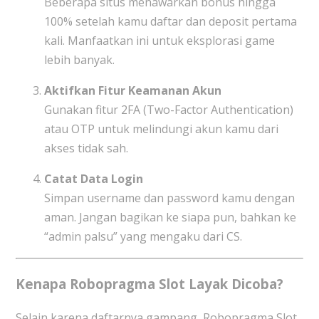
Beberapa situs menawarkan bonus hingga
100% setelah kamu daftar dan deposit pertama
kali. Manfaatkan ini untuk eksplorasi game
lebih banyak.
Aktifkan Fitur Keamanan Akun
Gunakan fitur 2FA (Two-Factor Authentication)
atau OTP untuk melindungi akun kamu dari
akses tidak sah.
Catat Data Login
Simpan username dan password kamu dengan
aman. Jangan bagikan ke siapa pun, bahkan ke
“admin palsu” yang mengaku dari CS.
Kenapa Robopragma Slot Layak Dicoba?
Selain karena daftarnya gampang, Robopragma Slot