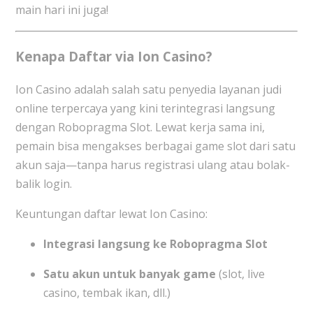
main hari ini juga!
Kenapa Daftar via Ion Casino?
Ion Casino adalah salah satu penyedia layanan judi
online terpercaya yang kini terintegrasi langsung
dengan Robopragma Slot. Lewat kerja sama ini,
pemain bisa mengakses berbagai game slot dari satu
akun saja—tanpa harus registrasi ulang atau bolak-
balik login.
Keuntungan daftar lewat Ion Casino:
Integrasi langsung ke Robopragma Slot
Satu akun untuk banyak game
(slot, live
casino, tembak ikan, dll.)