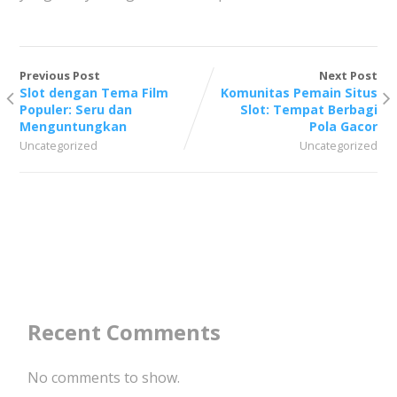
Previous Post
Next Post
Slot dengan Tema Film
Komunitas Pemain Situs
Populer: Seru dan
Slot: Tempat Berbagi
Menguntungkan
Pola Gacor
Uncategorized
Uncategorized
Recent Comments
No comments to show.