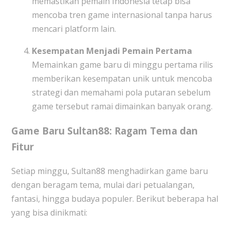
memastikan pemain Indonesia tetap bisa
mencoba tren game internasional tanpa harus
mencari platform lain.
Kesempatan Menjadi Pemain Pertama
Memainkan game baru di minggu pertama rilis
memberikan kesempatan unik untuk mencoba
strategi dan memahami pola putaran sebelum
game tersebut ramai dimainkan banyak orang.
Game Baru Sultan88: Ragam Tema dan
Fitur
Setiap minggu, Sultan88 menghadirkan game baru
dengan beragam tema, mulai dari petualangan,
fantasi, hingga budaya populer. Berikut beberapa hal
yang bisa dinikmati: