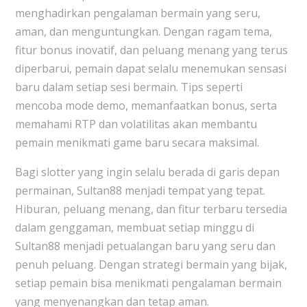
menghadirkan pengalaman bermain yang seru,
aman, dan menguntungkan. Dengan ragam tema,
fitur bonus inovatif, dan peluang menang yang terus
diperbarui, pemain dapat selalu menemukan sensasi
baru dalam setiap sesi bermain. Tips seperti
mencoba mode demo, memanfaatkan bonus, serta
memahami RTP dan volatilitas akan membantu
pemain menikmati game baru secara maksimal.
Bagi slotter yang ingin selalu berada di garis depan
permainan, Sultan88 menjadi tempat yang tepat.
Hiburan, peluang menang, dan fitur terbaru tersedia
dalam genggaman, membuat setiap minggu di
Sultan88 menjadi petualangan baru yang seru dan
penuh peluang. Dengan strategi bermain yang bijak,
setiap pemain bisa menikmati pengalaman bermain
yang menyenangkan dan tetap aman.