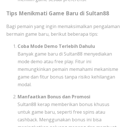
Tips Menikmati Game Baru di Sultan88
Bagi pemain yang ingin memaksimalkan pengalaman
bermain game baru, berikut beberapa tips:
Coba Mode Demo Terlebih Dahulu
Banyak game baru di Sultan88 menyediakan
mode demo atau free play. Fitur ini
memungkinkan pemain memahami mekanisme
game dan fitur bonus tanpa risiko kehilangan
modal.
Manfaatkan Bonus dan Promosi
Sultan88 kerap memberikan bonus khusus
untuk game baru, seperti free spins atau
cashback. Menggunakan bonus ini bisa