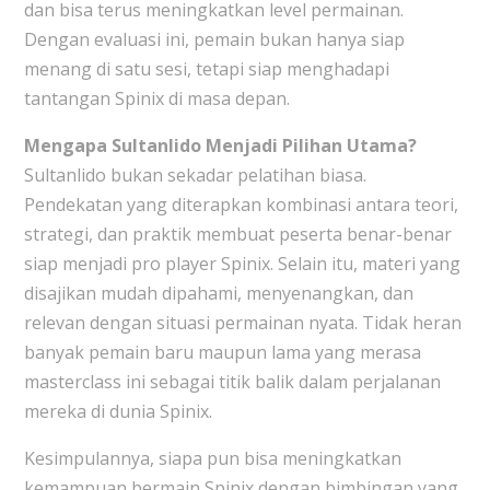
dan bisa terus meningkatkan level permainan.
Dengan evaluasi ini, pemain bukan hanya siap
menang di satu sesi, tetapi siap menghadapi
tantangan Spinix di masa depan.
Mengapa Sultanlido Menjadi Pilihan Utama?
Sultanlido bukan sekadar pelatihan biasa.
Pendekatan yang diterapkan kombinasi antara teori,
strategi, dan praktik membuat peserta benar-benar
siap menjadi pro player Spinix. Selain itu, materi yang
disajikan mudah dipahami, menyenangkan, dan
relevan dengan situasi permainan nyata. Tidak heran
banyak pemain baru maupun lama yang merasa
masterclass ini sebagai titik balik dalam perjalanan
mereka di dunia Spinix.
Kesimpulannya, siapa pun bisa meningkatkan
kemampuan bermain Spinix dengan bimbingan yang