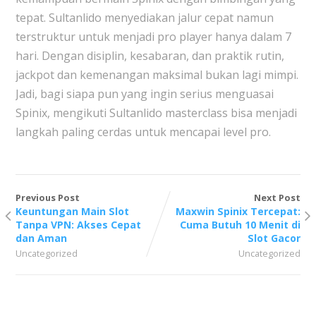
tepat. Sultanlido menyediakan jalur cepat namun
terstruktur untuk menjadi pro player hanya dalam 7
hari. Dengan disiplin, kesabaran, dan praktik rutin,
jackpot dan kemenangan maksimal bukan lagi mimpi.
Jadi, bagi siapa pun yang ingin serius menguasai
Spinix, mengikuti Sultanlido masterclass bisa menjadi
langkah paling cerdas untuk mencapai level pro.
Previous Post
Next Post
Keuntungan Main Slot
Maxwin Spinix Tercepat:
Tanpa VPN: Akses Cepat
Cuma Butuh 10 Menit di
dan Aman
Slot Gacor
Uncategorized
Uncategorized