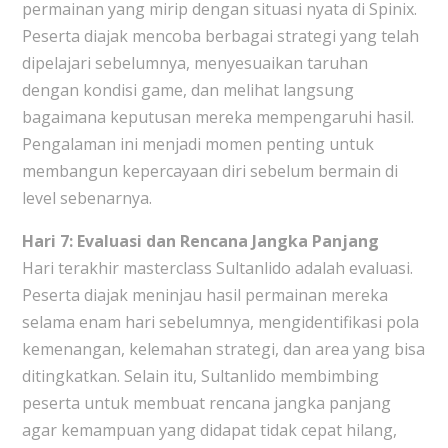
permainan yang mirip dengan situasi nyata di Spinix.
Peserta diajak mencoba berbagai strategi yang telah
dipelajari sebelumnya, menyesuaikan taruhan
dengan kondisi game, dan melihat langsung
bagaimana keputusan mereka mempengaruhi hasil.
Pengalaman ini menjadi momen penting untuk
membangun kepercayaan diri sebelum bermain di
level sebenarnya.
Hari 7: Evaluasi dan Rencana Jangka Panjang
Hari terakhir masterclass Sultanlido adalah evaluasi.
Peserta diajak meninjau hasil permainan mereka
selama enam hari sebelumnya, mengidentifikasi pola
kemenangan, kelemahan strategi, dan area yang bisa
ditingkatkan. Selain itu, Sultanlido membimbing
peserta untuk membuat rencana jangka panjang
agar kemampuan yang didapat tidak cepat hilang,