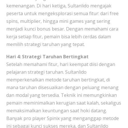
kemenangan. Di hari ketiga, Sultanlido mengajak
peserta untuk mengeksplorasi semua fitur: dari free
spins, multiplier, hingga mini games yang sering
menjadi kunci bonus besar. Dengan memahami cara
kerja setiap fitur, pemain bisa lebih cerdas dalam
memilih strategi taruhan yang tepat.
Hari 4: Strategi Taruhan Bertingkat
Setelah memahami fitur, hari keempat diisi dengan
pelajaran strategi taruhan. Sultanlido
memperkenalkan metode taruhan bertingkat, di
mana taruhan disesuaikan dengan peluang menang
dan modal yang tersedia. Teknik ini memungkinkan
pemain meminimalkan kerugian saat kalah, sekaligus
memaksimalkan keuntungan saat hoki datang.
Banyak pro player Spinix yang menganggap metode
ini sebagai kunci sukses mereka, dan Sultanlido