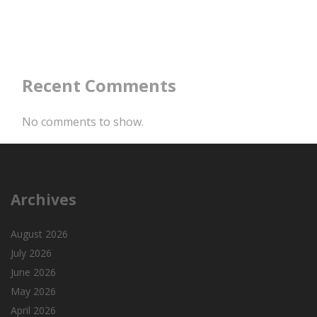
Recent Comments
No comments to show.
Archives
August 2026
July 2026
June 2026
May 2026
April 2026