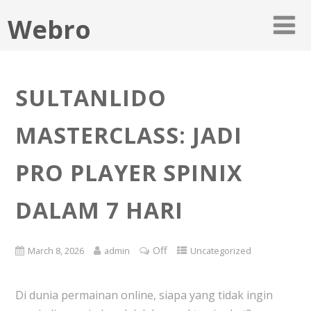
Webro
SULTANLIDO
MASTERCLASS: JADI
PRO PLAYER SPINIX
DALAM 7 HARI
Off
March 8, 2026
admin
Uncategorized
Di dunia permainan online, siapa yang tidak ingin