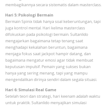
membagikannya secara sistematis dalam masterclass.
Hari 5: Psikologi Bermain
Bermain Spinix tidak hanya soal keberuntungan, tapi
juga kontrol mental. Hari kelima masterclass
difokuskan pada psikologi bermain. Sultanlido
mengajarkan bagaimana tetap tenang saat
menghadapi kekalahan beruntun, bagaimana
menjaga fokus saat jackpot hampir datang, dan
bagaimana mengatur emosi agar tidak membuat
keputusan impulsif. Pemain yang sukses bukan
hanya yang sering menang, tapi yang mampu
mengendalikan dirinya sendiri dalam segala situasi.
Hari 6: Simulasi Real Game
Setelah teori dan strategi, hari keenam adalah waktu
untuk praktik. Sultanlido menyajikan simulasi