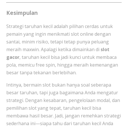
Kesimpulan
Strategi taruhan kecil adalah pilihan cerdas untuk
pemain yang ingin menikmati slot online dengan
santai, minim risiko, tetapi tetap punya peluang
meraih maxwin. Apalagi ketika dimainkan di
slot
gacor
, taruhan kecil bisa jadi kunci untuk membaca
pola, memicu free spin, hingga meraih kemenangan
besar tanpa tekanan berlebihan.
Intinya, bermain slot bukan hanya soal seberapa
besar taruhan, tapi juga bagaimana Anda mengatur
strategi. Dengan kesabaran, pengelolaan modal, dan
pemilihan slot yang tepat, taruhan kecil bisa
membawa hasil besar. Jadi, jangan remehkan strategi
sederhana ini—siapa tahu dari taruhan kecil Anda