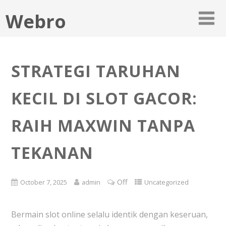
Webro
STRATEGI TARUHAN
KECIL DI SLOT GACOR:
RAIH MAXWIN TANPA
TEKANAN
Off
October 7, 2025
admin
Uncategorized
Bermain slot online selalu identik dengan keseruan,