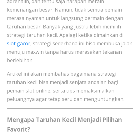
adrenalin, dan tentu saja harapan meraih
kemenangan besar. Namun, tidak semua pemain
merasa nyaman untuk langsung bermain dengan
taruhan besar. Banyak yang justru lebih memilih
strategi taruhan kecil. Apalagi ketika dimainkan di
slot gacor
, strategi sederhana ini bisa membuka jalan
menuju maxwin tanpa harus merasakan tekanan
berlebihan.
Artikel ini akan membahas bagaimana strategi
taruhan kecil bisa menjadi senjata andalan bagi
pemain slot online, serta tips memaksimalkan
peluangnya agar tetap seru dan menguntungkan.
Mengapa Taruhan Kecil Menjadi Pilihan
Favorit?