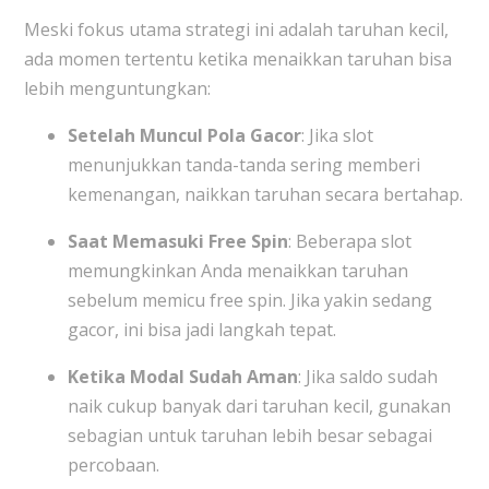
Meski fokus utama strategi ini adalah taruhan kecil,
ada momen tertentu ketika menaikkan taruhan bisa
lebih menguntungkan:
Setelah Muncul Pola Gacor
: Jika slot
menunjukkan tanda-tanda sering memberi
kemenangan, naikkan taruhan secara bertahap.
Saat Memasuki Free Spin
: Beberapa slot
memungkinkan Anda menaikkan taruhan
sebelum memicu free spin. Jika yakin sedang
gacor, ini bisa jadi langkah tepat.
Ketika Modal Sudah Aman
: Jika saldo sudah
naik cukup banyak dari taruhan kecil, gunakan
sebagian untuk taruhan lebih besar sebagai
percobaan.