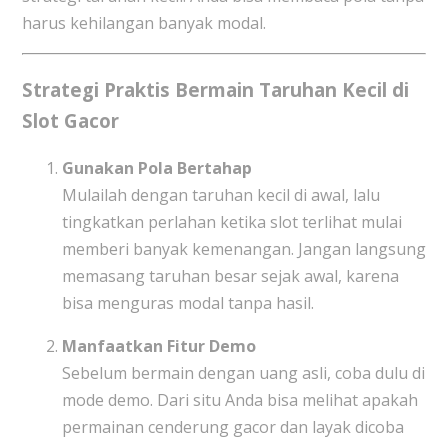
harus kehilangan banyak modal.
Strategi Praktis Bermain Taruhan Kecil di
Slot Gacor
Gunakan Pola Bertahap
Mulailah dengan taruhan kecil di awal, lalu
tingkatkan perlahan ketika slot terlihat mulai
memberi banyak kemenangan. Jangan langsung
memasang taruhan besar sejak awal, karena
bisa menguras modal tanpa hasil.
Manfaatkan Fitur Demo
Sebelum bermain dengan uang asli, coba dulu di
mode demo. Dari situ Anda bisa melihat apakah
permainan cenderung gacor dan layak dicoba