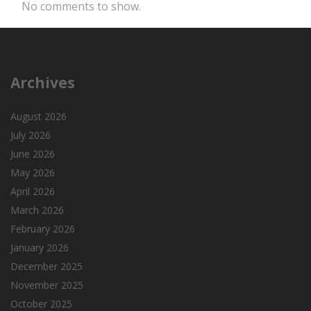
No comments to show.
Archives
August 2026
July 2026
June 2026
May 2026
April 2026
March 2026
February 2026
January 2026
December 2025
November 2025
October 2025