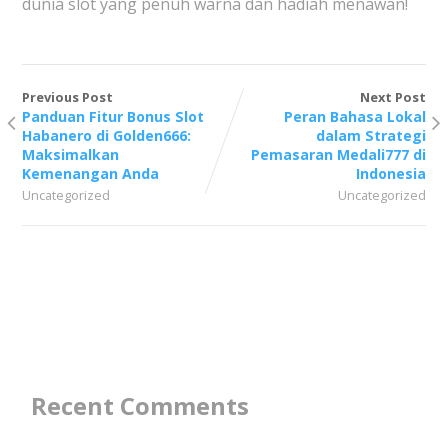
dunia slot yang penuh warna dan hadiah menawan!
Previous Post
Next Post
Panduan Fitur Bonus Slot
Peran Bahasa Lokal
Habanero di Golden666:
dalam Strategi
Maksimalkan
Pemasaran Medali777 di
Kemenangan Anda
Indonesia
Uncategorized
Uncategorized
Recent Comments