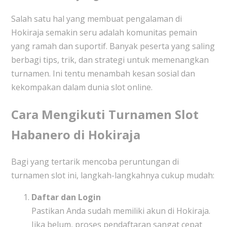
Salah satu hal yang membuat pengalaman di
Hokiraja semakin seru adalah komunitas pemain
yang ramah dan suportif. Banyak peserta yang saling
berbagi tips, trik, dan strategi untuk memenangkan
turnamen. Ini tentu menambah kesan sosial dan
kekompakan dalam dunia slot online.
Cara Mengikuti Turnamen Slot
Habanero di Hokiraja
Bagi yang tertarik mencoba peruntungan di
turnamen slot ini, langkah-langkahnya cukup mudah:
Daftar dan Login
Pastikan Anda sudah memiliki akun di Hokiraja.
Jika belum, proses pendaftaran sangat cepat