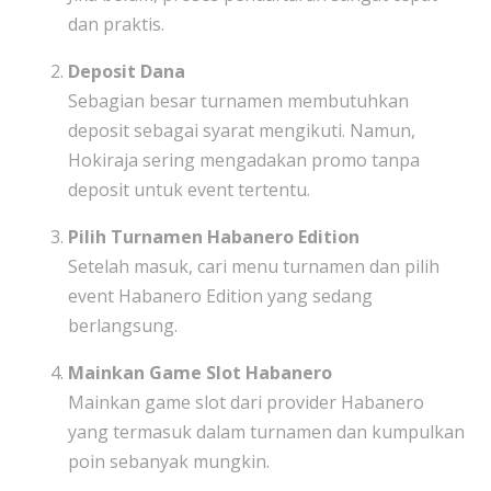
dan praktis.
Deposit Dana
Sebagian besar turnamen membutuhkan
deposit sebagai syarat mengikuti. Namun,
Hokiraja sering mengadakan promo tanpa
deposit untuk event tertentu.
Pilih Turnamen Habanero Edition
Setelah masuk, cari menu turnamen dan pilih
event Habanero Edition yang sedang
berlangsung.
Mainkan Game Slot Habanero
Mainkan game slot dari provider Habanero
yang termasuk dalam turnamen dan kumpulkan
poin sebanyak mungkin.