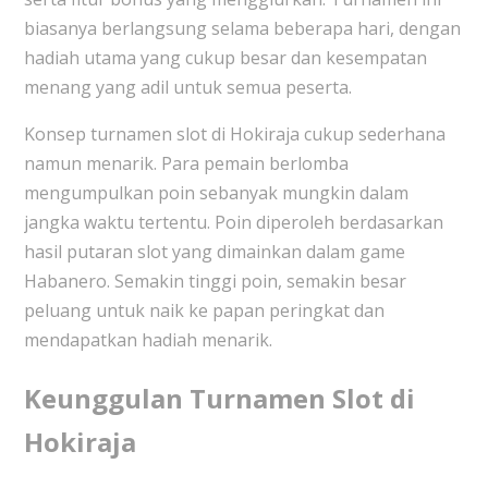
biasanya berlangsung selama beberapa hari, dengan
hadiah utama yang cukup besar dan kesempatan
menang yang adil untuk semua peserta.
Konsep turnamen slot di Hokiraja cukup sederhana
namun menarik. Para pemain berlomba
mengumpulkan poin sebanyak mungkin dalam
jangka waktu tertentu. Poin diperoleh berdasarkan
hasil putaran slot yang dimainkan dalam game
Habanero. Semakin tinggi poin, semakin besar
peluang untuk naik ke papan peringkat dan
mendapatkan hadiah menarik.
Keunggulan Turnamen Slot di
Hokiraja