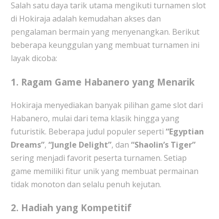
Salah satu daya tarik utama mengikuti turnamen slot
di Hokiraja adalah kemudahan akses dan
pengalaman bermain yang menyenangkan. Berikut
beberapa keunggulan yang membuat turnamen ini
layak dicoba:
1. Ragam Game Habanero yang Menarik
Hokiraja menyediakan banyak pilihan game slot dari
Habanero, mulai dari tema klasik hingga yang
futuristik. Beberapa judul populer seperti
“Egyptian
Dreams”
,
“Jungle Delight”
, dan
“Shaolin’s Tiger”
sering menjadi favorit peserta turnamen. Setiap
game memiliki fitur unik yang membuat permainan
tidak monoton dan selalu penuh kejutan.
2. Hadiah yang Kompetitif