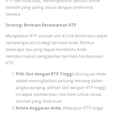
RTP dan volatilitas, memungkinkan pemain untuk
memilih yang paling sesuai dengan preferensi
mereka.
Strategi Bermain Berdasarkan RTP
Mengetahui RTP sebuah slot di Link Misterwon dapat
mempengaruhi strategi bermain Anda. Berikut
beberapa tips yang dapat membantu Anda
memaksimalkan pengalaman bermain berdasarkan
RTP:
Pilih Slot dengan RTP Tinggi:
Jika tujuan Anda
adalah meningkatkan peluang menang dalam
jangka panjang, pilihlah slot dengan RTP tinggi.
Ini dapat memberikan nilai lebih untuk setiap
taruhan yang Anda buat.
Kelola Anggaran Anda:
Walaupun RTP tinggi