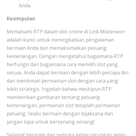
Anda.
Kesimpulan
Memahami RTP dalam slot online di Link Misterwon
adalah kunci untuk meningkatkan pengalaman
bermain Anda dan memaksimalkan peluang
kemenangan. Dengan mengetahui bagaimana RTP
berfungsi dan bagaimana cara memilih slot yang
sesuai, Anda dapat bermain dengan lebih percaya diri
dan menikmati permainan slot dengan cara yang
lebih strategis. Ingatlah bahwa meskipun RTP
memberikan gambaran tentang peluang
kemenangan, permainan slot tetaplah permainan
peluang. Selalu bermain dengan bijaksana dan
jangan lupa untuk bersenang-senang!
Selamat bermain dan semoga keberuntungan selalu