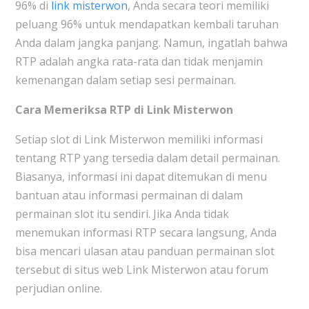
96% di
link misterwon
, Anda secara teori memiliki
peluang 96% untuk mendapatkan kembali taruhan
Anda dalam jangka panjang. Namun, ingatlah bahwa
RTP adalah angka rata-rata dan tidak menjamin
kemenangan dalam setiap sesi permainan.
Cara Memeriksa RTP di Link Misterwon
Setiap slot di Link Misterwon memiliki informasi
tentang RTP yang tersedia dalam detail permainan.
Biasanya, informasi ini dapat ditemukan di menu
bantuan atau informasi permainan di dalam
permainan slot itu sendiri. Jika Anda tidak
menemukan informasi RTP secara langsung, Anda
bisa mencari ulasan atau panduan permainan slot
tersebut di situs web Link Misterwon atau forum
perjudian online.