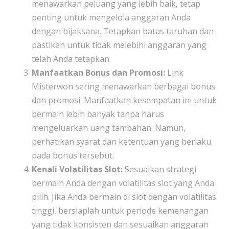
menawarkan peluang yang lebih baik, tetap
penting untuk mengelola anggaran Anda
dengan bijaksana. Tetapkan batas taruhan dan
pastikan untuk tidak melebihi anggaran yang
telah Anda tetapkan.
Manfaatkan Bonus dan Promosi:
Link
Misterwon sering menawarkan berbagai bonus
dan promosi. Manfaatkan kesempatan ini untuk
bermain lebih banyak tanpa harus
mengeluarkan uang tambahan. Namun,
perhatikan syarat dan ketentuan yang berlaku
pada bonus tersebut.
Kenali Volatilitas Slot:
Sesuaikan strategi
bermain Anda dengan volatilitas slot yang Anda
pilih. Jika Anda bermain di slot dengan volatilitas
tinggi, bersiaplah untuk periode kemenangan
yang tidak konsisten dan sesuaikan anggaran