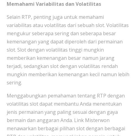
Memahami Variabilitas dan Volatilitas
Selain RTP, penting juga untuk memahami
variabilitas atau volatilitas dari sebuah slot. Volatilitas
mengukur seberapa sering dan seberapa besar
kemenangan yang dapat diperoleh dari permainan
slot. Slot dengan volatilitas tinggi mungkin
memberikan kemenangan besar namun jarang
terjadi, sedangkan slot dengan volatilitas rendah
mungkin memberikan kemenangan kecil namun lebih
sering.
Menggabungkan pemahaman tentang RTP dengan
volatilitas slot dapat membantu Anda menentukan
jenis permainan yang paling sesuai dengan gaya
bermain dan anggaran Anda. Link Misterwon
menawarkan berbagai pilihan slot dengan berbagai