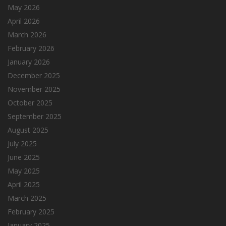
May 2026
April 2026
March 2026
February 2026
January 2026
December 2025
November 2025
October 2025
September 2025
August 2025
July 2025
June 2025
May 2025
April 2025
March 2025
February 2025
January 2025