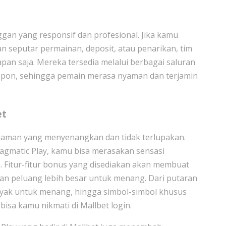
ggan yang responsif dan profesional. Jika kamu
n seputar permainan, deposit, atau penarikan, tim
pan saja. Mereka tersedia melalui berbagai saluran
telepon, sehingga pemain merasa nyaman dan terjamin
et
laman yang menyenangkan dan tidak terlupakan.
agmatic Play, kamu bisa merasakan sensasi
 Fitur-fitur bonus yang disediakan akan membuat
n peluang lebih besar untuk menang. Dari putaran
nyak untuk menang, hingga simbol-simbol khusus
isa kamu nikmati di Mallbet login.