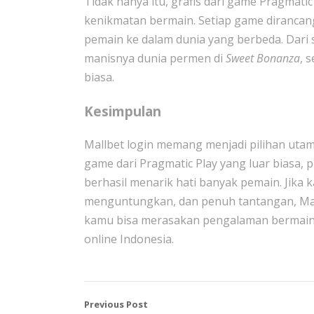
Tidak hanya itu, grafis dari game Pragmati
kenikmatan bermain. Setiap game diranca
pemain ke dalam dunia yang berbeda. Dari s
manisnya dunia permen di
Sweet Bonanza
, 
biasa.
Kesimpulan
Mallbet login memang menjadi pilihan utama
game dari Pragmatic Play yang luar biasa
berhasil menarik hati banyak pemain. Jika 
menguntungkan, dan penuh tantangan, Mall
kamu bisa merasakan pengalaman bermain s
online Indonesia.
Previous Post