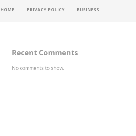
HOME
PRIVACY POLICY
BUSINESS
Recent Comments
No comments to show.