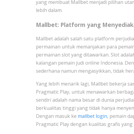
yang membuat Mallbet menjadi pilihan utama
lebih dalam.
Mallbet: Platform yang Menyediak
Mallbet adalah salah satu platform perjudi
permainan untuk memanjakan para pemain. S
permainan slot yang ditawarkan. Slot adala
kalangan pemain judi online Indonesia. D
sederhana namun mengasyikkan, tidak heran
Yang lebih menarik lagi, Mallbet bekerja 
Pragmatic Play, untuk menawarkan berbagai
sendiri adalah nama besar di dunia perjudi
berkualitas tinggi yang tidak hanya meny
Dengan masuk ke
mallbet login
, pemain d
Pragmatic Play dengan kualitas grafis yang 