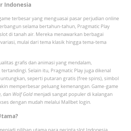
r Indonesia
 game terbesar yang menguasai pasar perjudian online
terbangun selama bertahun-tahun, Pragmatic Play
slot di tanah air. Mereka menawarkan berbagai
riasi, mulai dari tema klasik hingga tema-tema
ualitas grafis dan animasi yang mendalam,
tandingi. Selain itu, Pragmatic Play juga dikenal
ntungkan, seperti putaran gratis (free spins), simbol
semakin memperbesar peluang kemenangan. Game-game
a
, dan
Wolf Gold
menjadi sangat populer di kalangan
ses dengan mudah melalui Mallbet login.
 Utama?
njadi pilihan utama para pecinta slot Indonesia.