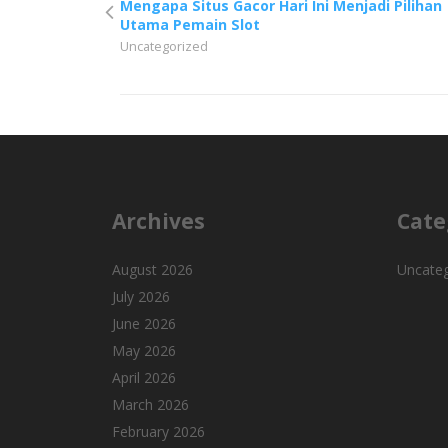
Mengapa Situs Gacor Hari Ini Menjadi Pilihan
Utama Pemain Slot
Uncategorized
Archives
Cate
August 2026
Uncateg
July 2026
June 2026
May 2026
April 2026
March 2026
February 2026