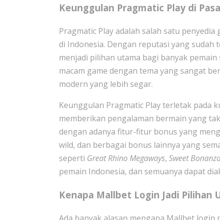
Keunggulan Pragmatic Play di Pasa
Pragmatic Play adalah salah satu penyedia
di Indonesia. Dengan reputasi yang sudah 
menjadi pilihan utama bagi banyak pemain 
macam game dengan tema yang sangat berva
modern yang lebih segar.
Keunggulan Pragmatic Play terletak pada k
memberikan pengalaman bermain yang tak ter
dengan adanya fitur-fitur bonus yang mengu
wild, dan berbagai bonus lainnya yang 
seperti
Great Rhino Megaways
,
Sweet Bonanz
pemain Indonesia, dan semuanya dapat diak
Kenapa Mallbet Login Jadi Pilihan
Ada banyak alasan mengapa Mallbet login me