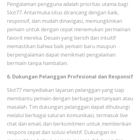
Pengalaman pengguna adalah prioritas utama bagi
Slot77. Antarmuka situs dirancang dengan baik,
responsif, dan mudah dinavigasi, memungkinkan
pemain untuk dengan cepat menemukan permainan
favorit mereka. Desain yang bersih dan intuitif
memastikan bahwa baik pemain baru maupun
berpengalaman dapat menikmati pengalaman
bermain tanpa hambatan.
6. Dukungan Pelanggan Profesional dan Responsif
Slot77 menyediakan layanan pelanggan yang siap
membantu pemain dengan berbagai pertanyaan atau
masalah. Tim dukungan pelanggan dapat dihubungi
melalui berbagai saluran komunikasi, termasuk live
chat dan email, dan berkomitmen untuk memberikan
respons cepat dan solusi efektif. Dukungan ini