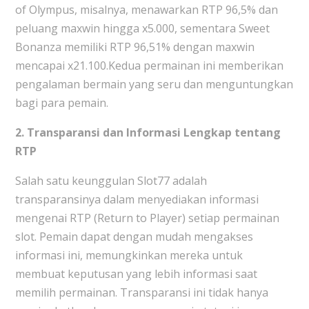
of Olympus, misalnya, menawarkan RTP 96,5% dan
peluang maxwin hingga x5.000, sementara Sweet
Bonanza memiliki RTP 96,51% dengan maxwin
mencapai x21.100.Kedua permainan ini memberikan
pengalaman bermain yang seru dan menguntungkan
bagi para pemain.
2. Transparansi dan Informasi Lengkap tentang
RTP
Salah satu keunggulan Slot77 adalah
transparansinya dalam menyediakan informasi
mengenai RTP (Return to Player) setiap permainan
slot. Pemain dapat dengan mudah mengakses
informasi ini, memungkinkan mereka untuk
membuat keputusan yang lebih informasi saat
memilih permainan. Transparansi ini tidak hanya