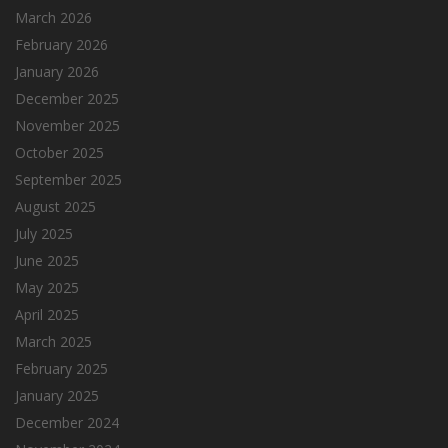
March 2026
February 2026
January 2026
December 2025
November 2025
October 2025
September 2025
August 2025
July 2025
June 2025
May 2025
April 2025
March 2025
February 2025
January 2025
December 2024