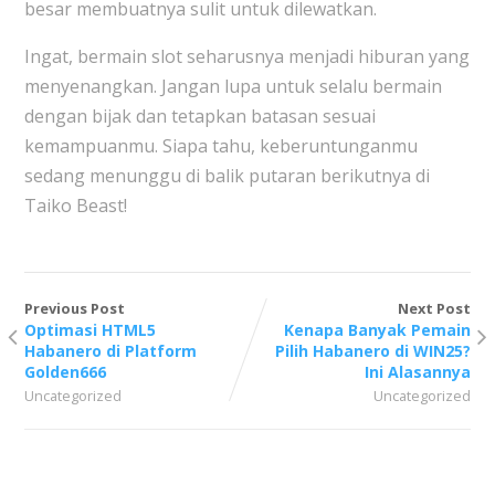
besar membuatnya sulit untuk dilewatkan.
Ingat, bermain slot seharusnya menjadi hiburan yang
menyenangkan. Jangan lupa untuk selalu bermain
dengan bijak dan tetapkan batasan sesuai
kemampuanmu. Siapa tahu, keberuntunganmu
sedang menunggu di balik putaran berikutnya di
Taiko Beast!
Previous Post
Next Post
Optimasi HTML5
Kenapa Banyak Pemain
Habanero di Platform
Pilih Habanero di WIN25?
Golden666
Ini Alasannya
Uncategorized
Uncategorized