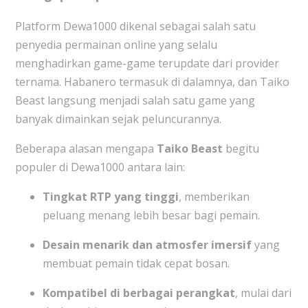
Platform Dewa1000 dikenal sebagai salah satu
penyedia permainan online yang selalu
menghadirkan game-game terupdate dari provider
ternama. Habanero termasuk di dalamnya, dan Taiko
Beast langsung menjadi salah satu game yang
banyak dimainkan sejak peluncurannya.
Beberapa alasan mengapa
Taiko Beast
begitu
populer di Dewa1000 antara lain:
Tingkat RTP yang tinggi
, memberikan
peluang menang lebih besar bagi pemain.
Desain menarik dan atmosfer imersif
yang
membuat pemain tidak cepat bosan.
Kompatibel di berbagai perangkat
, mulai dari