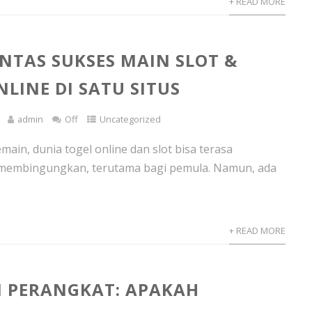
+ READ MORE
INTAS SUKSES MAIN SLOT &
NLINE DI SATU SITUS
admin
Off
Uncategorized
main, dunia togel online dan slot bisa terasa
membingungkan, terutama bagi pemula. Namun, ada
+ READ MORE
 PERANGKAT: APAKAH