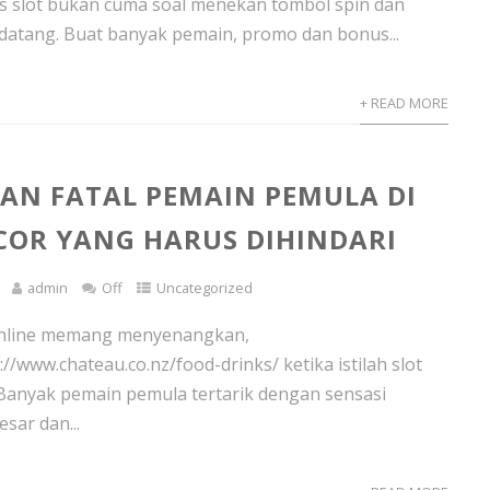
us slot bukan cuma soal menekan tombol spin dan
datang. Buat banyak pemain, promo dan bonus...
+ READ MORE
AN FATAL PEMAIN PEMULA DI
COR YANG HARUS DIHINDARI
admin
Off
Uncategorized
online memang menyenangkan,
//www.chateau.co.nz/food-drinks/ ketika istilah slot
Banyak pemain pemula tertarik dengan sensasi
sar dan...