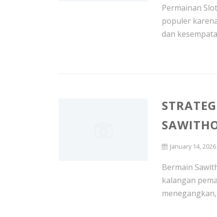
Permainan Slot 
populer karena
dan kesempatan
STRATEG
SAWITHO
January 14, 2026
Bermain Sawith
kalangan pemai
menegangkan, s