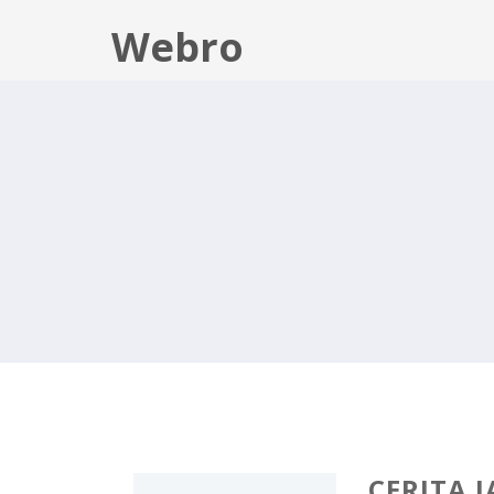
Webro
CERITA 