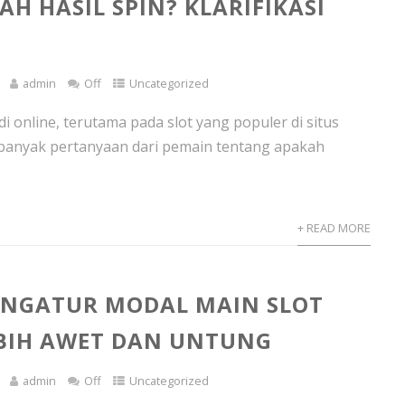
H HASIL SPIN? KLARIFIKASI
admin
Off
Uncategorized
i online, terutama pada slot yang populer di situs
 banyak pertanyaan dari pemain tentang apakah
+ READ MORE
ENGATUR MODAL MAIN SLOT
BIH AWET DAN UNTUNG
admin
Off
Uncategorized