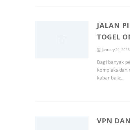
JALAN P
TOGEL O
January 21, 2026
Bagi banyak pe
kompleks dan 
kabar baik:...
VPN DAN