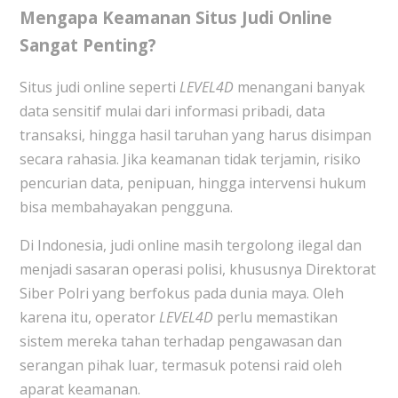
Mengapa Keamanan Situs Judi Online
Sangat Penting?
Situs judi online seperti
LEVEL4D
menangani banyak
data sensitif mulai dari informasi pribadi, data
transaksi, hingga hasil taruhan yang harus disimpan
secara rahasia. Jika keamanan tidak terjamin, risiko
pencurian data, penipuan, hingga intervensi hukum
bisa membahayakan pengguna.
Di Indonesia, judi online masih tergolong ilegal dan
menjadi sasaran operasi polisi, khususnya Direktorat
Siber Polri yang berfokus pada dunia maya. Oleh
karena itu, operator
LEVEL4D
perlu memastikan
sistem mereka tahan terhadap pengawasan dan
serangan pihak luar, termasuk potensi raid oleh
aparat keamanan.