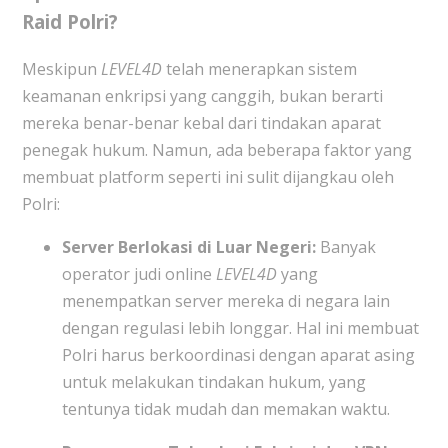
Raid Polri?
Meskipun
LEVEL4D
telah menerapkan sistem
keamanan enkripsi yang canggih, bukan berarti
mereka benar-benar kebal dari tindakan aparat
penegak hukum. Namun, ada beberapa faktor yang
membuat platform seperti ini sulit dijangkau oleh
Polri:
Server Berlokasi di Luar Negeri:
Banyak
operator judi online
LEVEL4D
yang
menempatkan server mereka di negara lain
dengan regulasi lebih longgar. Hal ini membuat
Polri harus berkoordinasi dengan aparat asing
untuk melakukan tindakan hukum, yang
tentunya tidak mudah dan memakan waktu.