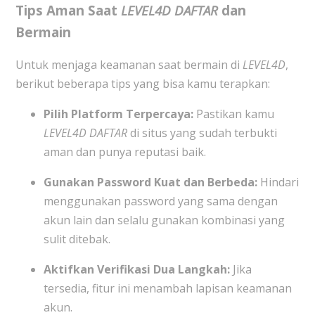
Tips Aman Saat
LEVEL4D DAFTAR
dan
Bermain
Untuk menjaga keamanan saat bermain di
LEVEL4D
,
berikut beberapa tips yang bisa kamu terapkan:
Pilih Platform Terpercaya:
Pastikan kamu
LEVEL4D DAFTAR
di situs yang sudah terbukti
aman dan punya reputasi baik.
Gunakan Password Kuat dan Berbeda:
Hindari
menggunakan password yang sama dengan
akun lain dan selalu gunakan kombinasi yang
sulit ditebak.
Aktifkan Verifikasi Dua Langkah:
Jika
tersedia, fitur ini menambah lapisan keamanan
akun.