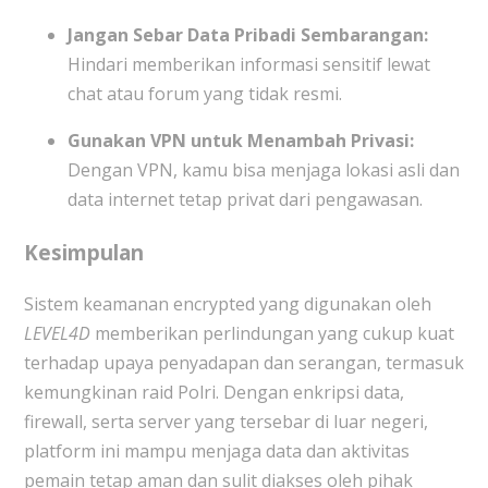
Jangan Sebar Data Pribadi Sembarangan:
Hindari memberikan informasi sensitif lewat
chat atau forum yang tidak resmi.
Gunakan VPN untuk Menambah Privasi:
Dengan VPN, kamu bisa menjaga lokasi asli dan
data internet tetap privat dari pengawasan.
Kesimpulan
Sistem keamanan encrypted yang digunakan oleh
LEVEL4D
memberikan perlindungan yang cukup kuat
terhadap upaya penyadapan dan serangan, termasuk
kemungkinan raid Polri. Dengan enkripsi data,
firewall, serta server yang tersebar di luar negeri,
platform ini mampu menjaga data dan aktivitas
pemain tetap aman dan sulit diakses oleh pihak