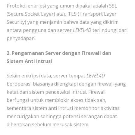
Protokol enkripsi yang umum dipakai adalah SSL
(Secure Socket Layer) atau TLS (Transport Layer
Security) yang menjamin bahwa data yang dikirim
antara pengguna dan server
LEVEL4D
terlindungi dari
penyadapan.
2. Pengamanan Server dengan Firewall dan
Sistem Anti Intrusi
Selain enkripsi data, server tempat
LEVEL4D
beroperasi biasanya dilengkapi dengan firewall yang
ketat dan sistem pendeteksi intrusi. Firewall
berfungsi untuk memblokir akses tidak sah,
sementara sistem anti intrusi memonitor aktivitas
mencurigakan sehingga potensi serangan dapat
dihentikan sebelum merusak sistem.