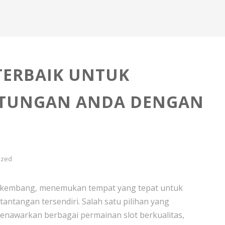
TERBAIK UNTUK
NTUNGAN ANDA DENGAN
ized
berkembang, menemukan tempat yang tepat untuk
antangan tersendiri. Salah satu pilihan yang
menawarkan berbagai permainan slot berkualitas,