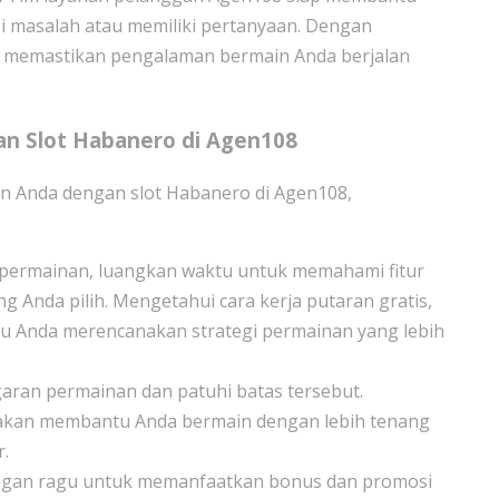
i masalah atau memiliki pertanyaan. Dengan
t memastikan pengalaman bermain Anda berjalan
an Slot Habanero di Agen108
 Anda dengan slot Habanero di Agen108,
permainan, luangkan waktu untuk memahami fitur
 Anda pilih. Mengetahui cara kerja putaran gratis,
u Anda merencanakan strategi permainan yang lebih
ran permainan dan patuhi batas tersebut.
 akan membantu Anda bermain dengan lebih tenang
r.
gan ragu untuk memanfaatkan bonus dan promosi