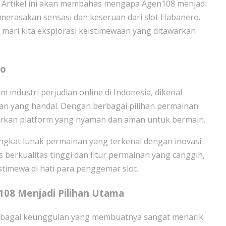
. Artikel ini akan membahas mengapa Agen108 menjadi
 merasakan sensasi dan keseruan dari slot Habanero.
mari kita eksplorasi keistimewaan yang ditawarkan
ro
 industri perjudian online di Indonesia, dikenal
an yang handal. Dengan berbagai pilihan permainan
rkan platform yang nyaman dan aman untuk bermain.
rangkat lunak permainan yang terkenal dengan inovasi
s berkualitas tinggi dan fitur permainan yang canggih,
timewa di hati para penggemar slot.
108 Menjadi Pilihan Utama
rbagai keunggulan yang membuatnya sangat menarik