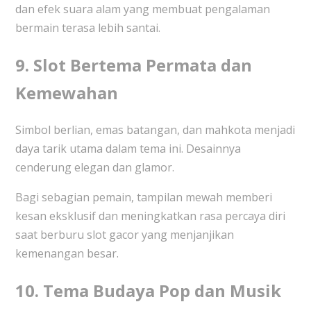
dan efek suara alam yang membuat pengalaman
bermain terasa lebih santai.
9. Slot Bertema Permata dan
Kemewahan
Simbol berlian, emas batangan, dan mahkota menjadi
daya tarik utama dalam tema ini. Desainnya
cenderung elegan dan glamor.
Bagi sebagian pemain, tampilan mewah memberi
kesan eksklusif dan meningkatkan rasa percaya diri
saat berburu slot gacor yang menjanjikan
kemenangan besar.
10. Tema Budaya Pop dan Musik