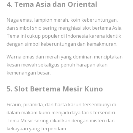
4. Tema Asia dan Oriental
Naga emas, lampion merah, koin keberuntungan,
dan simbol shio sering menghiasi slot bertema Asia.
Tema ini cukup populer di Indonesia karena identik
dengan simbol keberuntungan dan kemakmuran.
Warna emas dan merah yang dominan menciptakan
kesan mewah sekaligus penuh harapan akan
kemenangan besar.
5. Slot Bertema Mesir Kuno
Firaun, piramida, dan harta karun tersembunyi di
dalam makam kuno menjadi daya tarik tersendiri.
Tema Mesir sering dikaitkan dengan misteri dan
kekayaan yang terpendam.