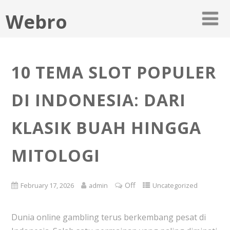
Webro
10 TEMA SLOT POPULER
DI INDONESIA: DARI
KLASIK BUAH HINGGA
MITOLOGI
Off
February 17, 2026
admin
Uncategorized
Dunia online gambling terus berkembang pesat di